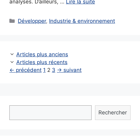
analyses. D’ailleurs, …
Lire la suite
Catégories
Développer
,
Industrie & environnement
Articles plus anciens
Articles plus récents
Page
Page
Page
←
précédent
1
2
3
→
suivant
Rechercher